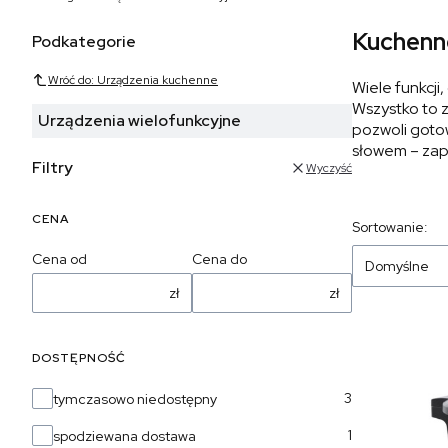
Kuchenne
Podkategorie
Wróć do: Urządzenia kuchenne
Wiele funkcji
Wszystko to z
Urządzenia wielofunkcyjne
pozwoli goto
słowem – zap
Filtry
Wyczyść
CENA
Sortowanie:
Cena od
Cena do
Domyślne
zł
zł
DOSTĘPNOŚĆ
Dostępność
3
tymczasowo niedostępny
1
spodziewana dostawa