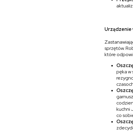
aktuali
Urządzenie 
Zastanawiają
sprzętów. Rob
które odpowia
Oszczę
pęka w 
rezygno
czasoch
Oszczę
garnuszk
codzien
kuchni J
co sobi
Oszczę
zdecydo