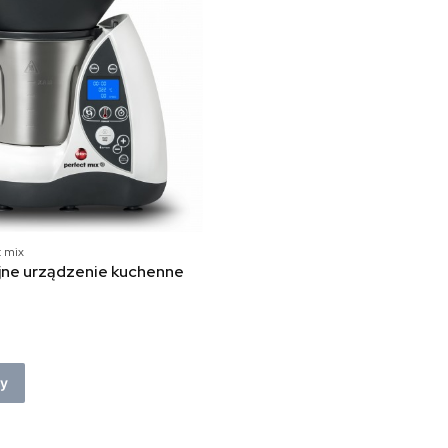
 mix
jne urządzenie kuchenne
ny