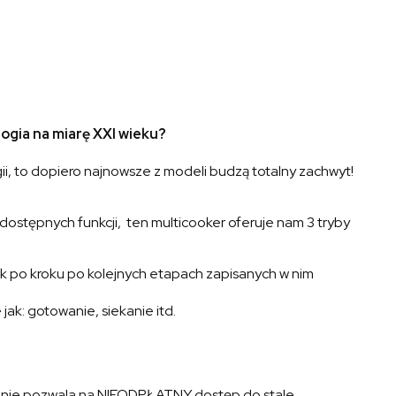
ogia na miarę XXI wieku?
i, to dopiero najnowsze z modeli budzą totalny zachwyt!
 dostępnych funkcji, ten multicooker oferuje nam 3 tryby
k po kroku po kolejnych etapach zapisanych w nim
jak: gotowanie, siekanie itd.
ądzenie pozwala na NIEODPŁATNY dostęp do stale