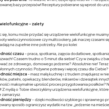
zowanej bazy przepisów! Receptury pobierane są wprost do urz
wielofunkcyjne – zalety
c się, komu może przydać się urządzenie wielofunkcyjne musim
oty wieloczynnościowe czy mulitcookery, jak inaczej czasami się
dają na zupełnie inne potrzeby. Ale po kolei:
dność czasu
– praca, spotkania, zajęcia dodatkowe, spotkani
szwach! Czasem trudno o 5 minut dla siebie! Czy w związku z ba
wać ze zdrowego, domowego jedzenie? Absolutnie nie! Teraz u
łonnych czynności. Pożywne potrawy i więcej czasu dla Ciebie? 
dność miejsca
- masz małą kuchnię i z trudem znajdujesz w nie
ów, patelni, opiekaczy, blenderów, mikserów i dziesiątek innych 
ność i maksymalnie uprościć proces przygotowania posiłków? N
! Z myślą o Tobie stworzyliśmy urządzenia wielofunkcyjne, które 
e zamarzysz.
dność pieniędzy
– dzięki możliwości szybkiego i sprawnego
wany sposób ograniczysz wydatki na tzw. „jedzenie na mieście