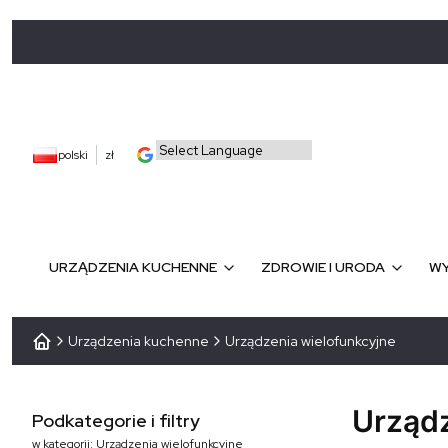
polski
zł
URZĄDZENIA KUCHENNE
ZDROWIE I URODA
WY
Urządzenia kuchenne
Urządzenia wielofunkcyjne
Urządz
Podkategorie i filtry
w kategorii: Urządzenia wielofunkcyjne