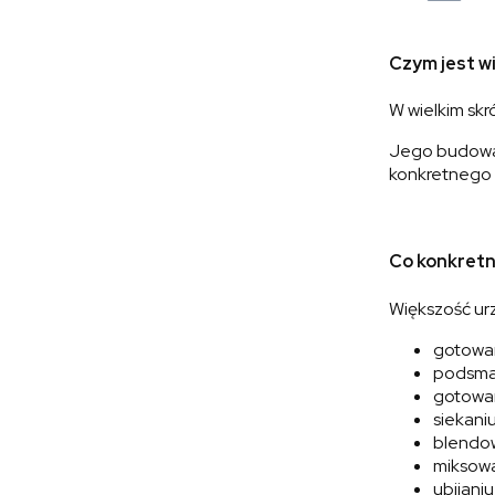
Czym jest w
W wielkim skr
Jego budowa o
konkretnego m
Co konkretn
Większość ur
gotowa
podsma
gotowan
siekani
blendo
miksow
ubijaniu