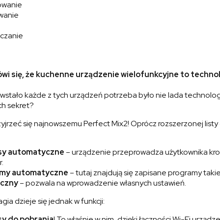
owanie
wanie
czanie
wi się, że kuchenne urządzenie wielofunkcyjne to technol
stało każde z tych urządzeń potrzeba było nie lada technologi
ch sekret?
yjrzeć się najnowszemu Perfect Mix2! Oprócz rozszerzonej listy
sy automatyczne
– urządzenie przeprowadza użytkownika kro
.
my automatyczne
– tutaj znajdują się zapisane programy takie 
ęczny
– pozwala na wprowadzenie własnych ustawień.
ia dzieje się jednak w funkcji:
sy do pobrania
! To właśnie w nim, dzięki łączności Wi-Fi urz