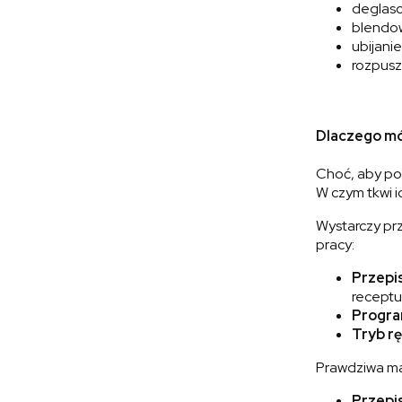
deglas
blendo
ubijanie
rozpusz
Dlaczego mó
Choć, aby pow
W czym tkwi i
Wystarczy prz
pracy:
Przepi
receptur
Progra
Tryb r
Prawdziwa mag
Przepi