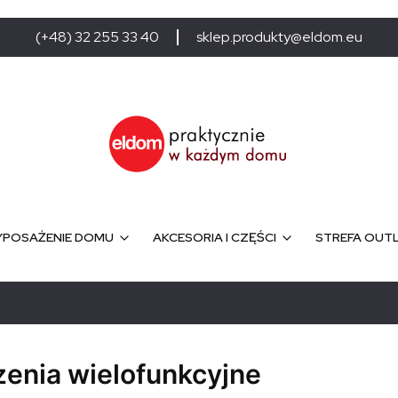
(+48) 32 255 33 40
sklep.produkty@eldom.eu
POSAŻENIE DOMU
AKCESORIA I CZĘŚCI
STREFA OUT
enia wielofunkcyjne