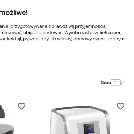
 możliwe!
e dania, przygotowywane z prawdziwą przyjemnością.
miksować, ubijać i blendować. Wyrobi ciasto, zmieli cukier,
ać koktajl, pyszne lody lub własny, domowy dżem. Jednym
Strona
z 1