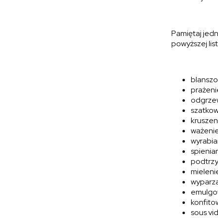
Pamiętaj jed
powyższej li
blansz
prażeni
odgrze
szatko
kruszen
ważeni
wyrabia
spienia
podtrz
mieleni
wyparz
emulgo
konfito
sous vi