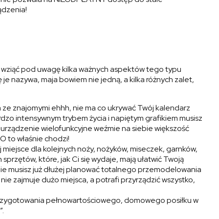
ądzenia!
y wziąć pod uwagę kilka ważnych aspektów tego typu
 je nazywa, maja bowiem nie jedną, a kilka różnych zalet,
a ze znajomymi ehhh, nie ma co ukrywać Twój kalendarz
rdzo intensywnym trybem życia i napiętym grafikiem musisz
rządzenie wielofunkcyjne weźmie na siebie większość
O to właśnie chodzi!
j miejsce dla kolejnych noży, nożyków, miseczek, garnków,
sprzętów, które, jak Ci się wydaje, mają ułatwić Twoją
ie musisz już dłużej planować totalnego przemodelowania
nie zajmuje dużo miejsca, a potrafi przyrządzić wszystko,
 przygotowania pełnowartościowego, domowego posiłku w
”.