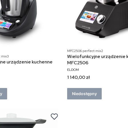
MFC2506 perfect mix2
Wielofunkcyjne urządzenie
 mix3
jne urządzenie kuchenne
MFC2506
ELDOM
1 140,00 zł
ny
Niedostępny