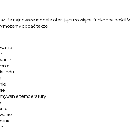
nak, że najnowsze modele oferują dużo więcej funkcjonalności!
sty możemy dodać także:
owanie
e
wanie
wanie
ie lodu
e
nie
nie
ymywanie temperatury
e
anie
wanie
wanie
de