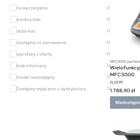
0
na wyczerpaniu
0
średnia ilość
0
duża ilość
0
dostępny na zamówienie
0
wycofany z oferty
MFC3000 perfect
0
brak informacji
Wielofunkcy
MFC3000
0
trwale niedostępny
ELDOM
0
Dostępny wyłącznie u dystrybutora
1 788,90 zł
Niedostęp